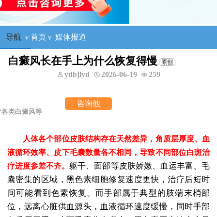
导航
ν
首页
ν
媒体报道
白癜风长在手上为什么恢复得慢
ydbjlyd
2026-06-19
259
询他
人体各个部位皮肤结构存在天然差异，角质层厚度、血
液循环效率、皮下毛囊数量各不相同，导致不同部位白斑治
躯干、面部等皮肤娇嫩、血运丰富、毛
疗进度参差不齐。
囊密集的区域，黑色素细胞修复速度更快，治疗后短时
间可能看到色素恢复。而手部属于典型的肢端末梢部
位，远离心脏供血源头，血液循环速度缓慢，同时手部