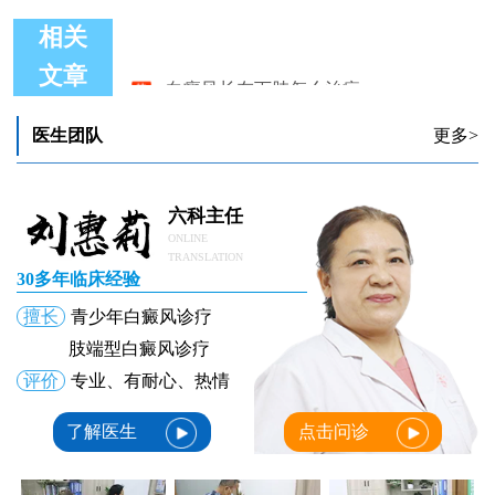
相关
白癜风长在下肢怎么治疗
文章
308激光治疗白癜风长黑色素后是否需要继续治疗
白癜风长在口周抹他克照308怎么样
医生团队
更多>
儿童白癜风长期激光治疗影响发育吗
白癜风长在脸上用什么药好得快
色素脱失是怎么回事 初期白癜风长什么样
六科主任
ONLINE
TRANSLATION
30多年临床经验
擅长
青少年白癜风诊疗
肢端型白癜风诊疗
评价
专业、有耐心、热情
了解医生
点击问诊