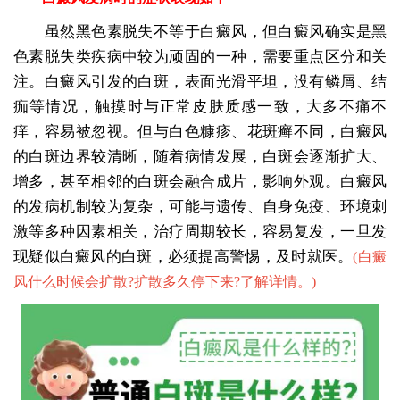
虽然黑色素脱失不等于白癜风，但白癜风确实是黑
色素脱失类疾病中较为顽固的一种，需要重点区分和关
注。白癜风引发的白斑，表面光滑平坦，没有鳞屑、结
痂等情况，触摸时与正常皮肤质感一致，大多不痛不
痒，容易被忽视。但与白色糠疹、花斑癣不同，白癜风
的白斑边界较清晰，随着病情发展，白斑会逐渐扩大、
增多，甚至相邻的白斑会融合成片，影响外观。白癜风
的发病机制较为复杂，可能与遗传、自身免疫、环境刺
激等多种因素相关，治疗周期较长，容易复发，一旦发
现疑似白癜风的白斑，必须提高警惕，及时就医。
(
白癜
风什么时候会扩散?扩散多久停下来?了解详情。
)