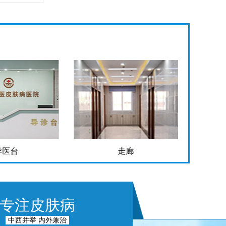
走廊
手术室
专注皮肤病
中西并举 内外兼治