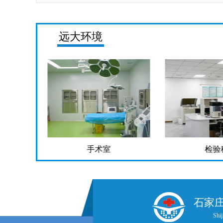
远大环境
检验科
药
石家
Shij