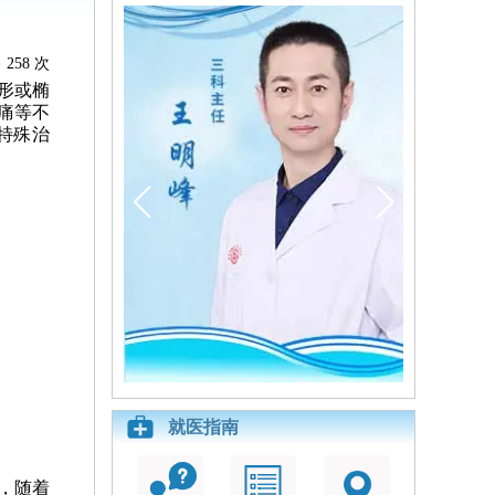
258 次
形或椭
痛等不
特殊治
就医指南
，随着