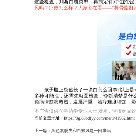
这些检查，判断白斑类型，再制定针对性的治
风吗？疗效怎么样？大家都在看——“
补骨脂酊
孩子脸上突然长了一块白怎么回事?以上是今
多种可能性，还需先就医检查，诊断清楚是什
免病情愈演愈烈，发展严重，治疗难度增加，
本广告仅供医学药学专业人士阅读，请按药品
当前文章地址：
https://3g.88bdfyy.com/meiti/41962.html
上一篇：
黑色素脱失和白癜风是一回事吗