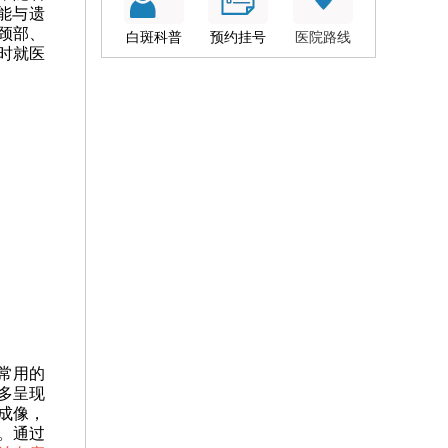
能与遗
颈部、
白斑科普
预约挂号
医院路线
时就医
常用的
多呈现
成像，
。通过