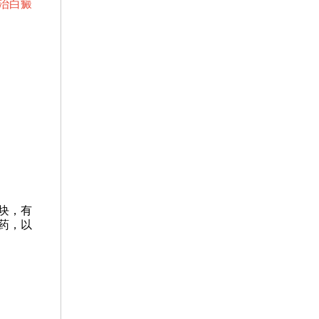
治白癜
块，有
药，以