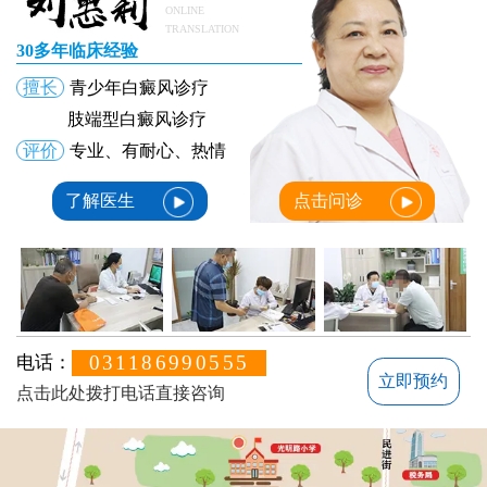
ONLINE
TRANSLATION
30多年临床经验
擅长
青少年白癜风诊疗
肢端型白癜风诊疗
评价
专业、有耐心、热情
了解医生
点击问诊
031186990555
电话：
立即预约
点击此处拨打电话直接咨询