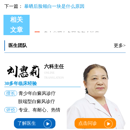
下一篇：
暴晒后脸颊白一块是什么原因
相关
身上出现白色斑点怎么治疗
文章
身上出现一块乳白色皮肤怎么回事
小孩身上出现白斑是怎么回事
医生团队
更多>
身上出现白癜风是怎么回事?
孕妇身上出现白癜风怎样治疗
身上出现白点做什么检查
六科主任
ONLINE
TRANSLATION
30多年临床经验
擅长
青少年白癜风诊疗
肢端型白癜风诊疗
评价
专业、有耐心、热情
了解医生
点击问诊