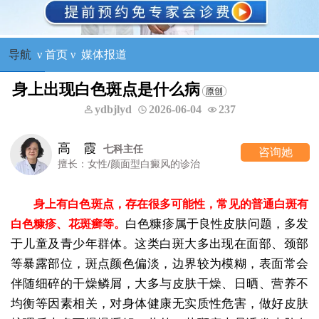
导航
ν
首页
ν
媒体报道
身上出现白色斑点是什么病
ydbjlyd
2026-06-04
237
高 霞
七科主任
咨询她
擅长：女性/颜面型白癜风的诊治
身上有白色斑点，存在很多可能性，常见的普通白斑有
白色糠疹属于良性皮肤问题，多发
白色糠疹、花斑癣等。
于儿童及青少年群体。这类白斑大多出现在面部、颈部
等暴露部位，斑点颜色偏淡，边界较为模糊，表面常会
伴随细碎的干燥鳞屑，大多与皮肤干燥、日晒、营养不
均衡等因素相关，对身体健康无实质性危害，做好皮肤