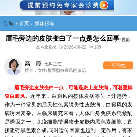
导航
ν
首页
ν
媒体报道
眉毛旁边的皮肤变白了一点是怎么回事
ydbjlyd
2026-06-22
189
高 霞
七科主任
咨询她
擅长：女性/颜面型白癜风的诊治
眉毛旁边皮肤变白一点，可能是患上皮肤病，可着重排
近年来，白癜风的整体发病率呈上升趋势，
查白癜风。
作为一种常见的后天性色素脱失性皮肤病，白癜风的发
病诱因复杂。从临床研究来看，人体自身免疫系统紊乱
是诱因之一，免疫细胞错误攻击皮肤内黑色素细胞，直
接阻碍黑色素合成;同时遗传因素也起到一定作用，有家