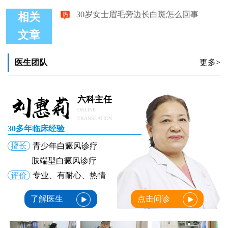
30岁女士眉毛旁边长白斑怎么回事
相关
文章
医生团队
更多>
六科主任
ONLINE
TRANSLATION
30多年临床经验
擅长
青少年白癜风诊疗
肢端型白癜风诊疗
评价
专业、有耐心、热情
了解医生
点击问诊