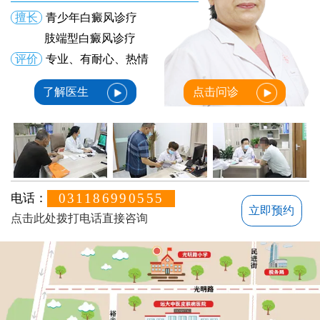
擅长
青少年白癜风诊疗
肢端型白癜风诊疗
评价
专业、有耐心、热情
了解医生
点击问诊
031186990555
电话：
立即预约
点击此处拨打电话直接咨询