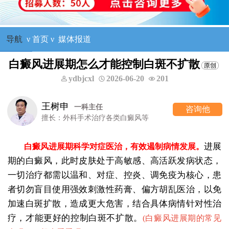
导航
ν
首页
ν
媒体报道
白癜风进展期怎么才能控制白斑不扩散
ydbjcxl
2026-06-20
201
王树申
一科主任
咨询他
擅长：外科手术治疗各类白癜风等
进展
白癜风进展期科学对症医治，有效遏制病情发展。
期的白癜风，此时皮肤处于高敏感、高活跃发病状态，
一切治疗都需以温和、对症、控炎、调免疫为核心，患
者切勿盲目使用强效刺激性药膏、偏方胡乱医治，以免
加速白斑扩散，造成更大危害，结合具体病情针对性治
疗，才能更好的控制白斑不扩散。
(
白癜风进展期的常见