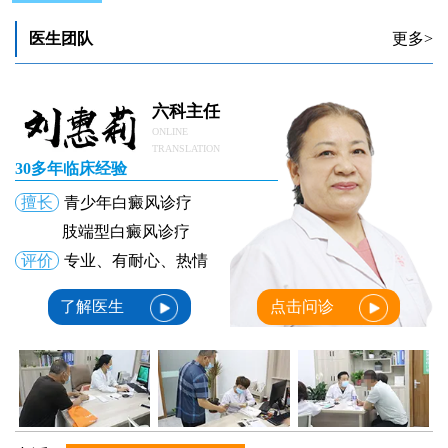
4岁宝宝脸上长白块图 白斑是白癜风吗
医生团队
更多>
六科主任
ONLINE
TRANSLATION
30多年临床经验
擅长
青少年白癜风诊疗
肢端型白癜风诊疗
评价
专业、有耐心、热情
了解医生
点击问诊