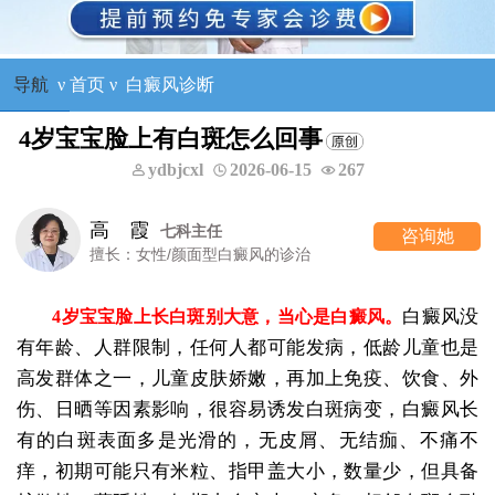
导航
ν
首页
ν
白癜风诊断
4岁宝宝脸上有白斑怎么回事
ydbjcxl
2026-06-15
267
高 霞
七科主任
咨询她
擅长：女性/颜面型白癜风的诊治
白癜风没
4岁宝宝脸上长白斑别大意，当心是白癜风。
有年龄、人群限制，任何人都可能发病，低龄儿童也是
高发群体之一，儿童皮肤娇嫩，再加上免疫、饮食、外
伤、日晒等因素影响，很容易诱发白斑病变，白癜风长
有的白斑表面多是光滑的，无皮屑、无结痂、不痛不
痒，初期可能只有米粒、指甲盖大小，数量少，但具备