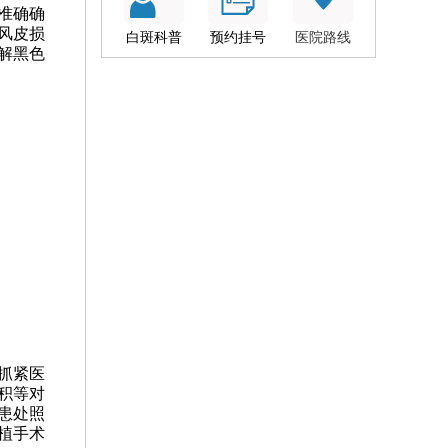
准确确
风皮损
白斑科普
预约挂号
医院路线
解黑色
抓紧医
积等对
患处照
植手术