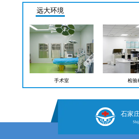
远大环境
手术室
检验科
石家
Shij