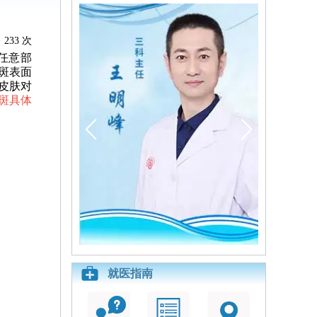
233 次
任意部
斑表面
皮肤对
斑具体
就医指南