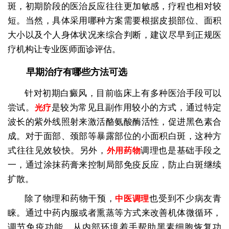
斑，初期阶段的医治反应往往更加敏感，疗程也相对较
短。当然，具体采用哪种方案需要根据皮损部位、面积
大小以及个人身体状况来综合判断，建议尽早到正规医
疗机构让专业医师面诊评估。
早期治疗有哪些方法可选
针对初期白癜风，目前临床上有多种医治手段可以
尝试。
是较为常见且副作用较小的方式，通过特定
光疗
波长的紫外线照射来激活酪氨酸酶活性，促进黑色素合
成。对于面部、颈部等暴露部位的小面积白斑，这种方
式往往见效较快。另外，
调理也是基础手段之
外用药物
一，通过涂抹药膏来控制局部免疫反应，防止白斑继续
扩散。
除了物理和药物干预，
也受到不少病友青
中医调理
睐。通过中药内服或者熏蒸等方式来改善机体微循环，
调节免疫功能，从内部环境着手帮助黑素细胞恢复功