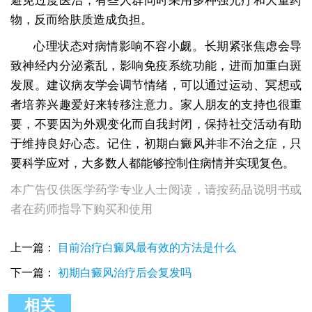
避免过度医治，有些人群同时采用多种强光疗和大量药
物，反而给肤质造成负担。
心理状态对病情影响不容小觑。长期紧张焦虑会导
致神经内分泌紊乱，影响免疫系统功能，进而加重白斑
发展。建议病友学会调节情绪，可以通过运动、冥想或
者培养兴趣爱好来转移注意力。家人朋友的支持也很重
要，不要因为外观变化而自我封闭，保持社交活动有助
于维持良好心态。记住，初期白癜风并非不治之症，只
要科学应对，大多数人都能够控制住病情并实现复色。
本广告仅供医学药学专业人士阅读，请按药品说明书或
者在药师指导下购买和使用
上一篇：
目前治疗白癜风最有效的方法是什么
下一篇：
初期白癜风治疗后会复发吗
相关
贫血痣和初期白癜风症状有何不同