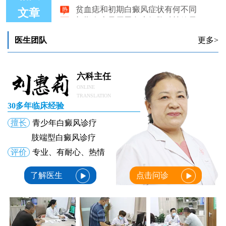
初期白癜风用黑色素细胞种植效果怎么样
文章
初期白癜风能治好吗相关症状是什么
初期白癜风照射准分子激光多少次能好
医生团队
更多>
初期白癜风抹药治疗好不好
炎症后色素减退和初期白癜风有什么不同
六科主任
ONLINE
TRANSLATION
30多年临床经验
擅长
青少年白癜风诊疗
肢端型白癜风诊疗
评价
专业、有耐心、热情
了解医生
点击问诊