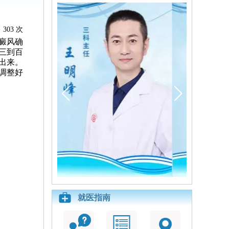
303 次
癜风确
三到百
出来。
调整好
就医指南