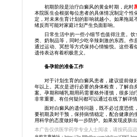
初期阶段是治疗白癜风的黄金时期，此时
本院医生会根据每位患者的具体情况制定个性
定，对未来生育计划的影响就越小。如果拖延
绪反而可能对家庭计划产生负面影响。
日常生活中的一些小细节也值得注意。饮
类、奶制品等，同时少吃辛辣刺激的东西。作
通过运动、冥想等方式保持心情愉悦。这些看
遗传表达有着积极意义。
备孕前的准备工作
对于计划生育的白癜风患者，建议提前做
年以上。其次是进行必要的身体检查，了解自
案。孕期和哺乳期用药需要格外谨慎，很多治
非常重要。有任何疑问都可以通过在线了解详
面对白癜风的遗传问题，既不必过度恐慌
要初期及时干预，保持病情稳定，配合健康的
用科学的态度做好每一步防护。如果发现皮肤
本广告仅供医学药学专业人士阅读，请按药品
当前文章地址：
https://3g.88bdfyy.com/zhiliao/42065.htm