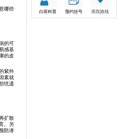
意哪些
白斑科普
预约挂号
医院路线
病的可
易感基
康的皮
的紫外
因素就
担忧遗
再扩散
育。另
预防潜