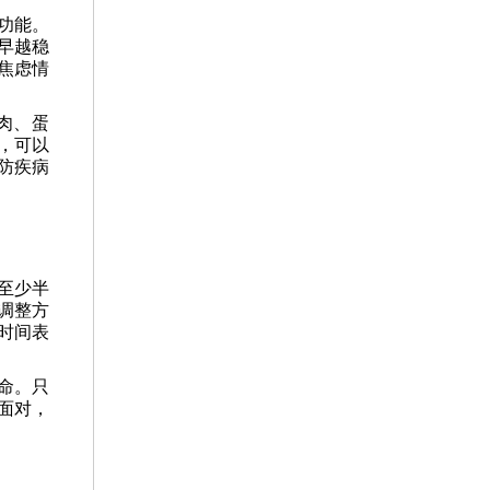
功能。
早越稳
焦虑情
肉、蛋
，可以
防疾病
至少半
调整方
时间表
命。只
面对，
。