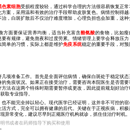
黑色素细胞
受损程度较轻，通过科学合理的方法很容易恢复正常
化方案，采用温和有效的治疗手段帮助皮肤复色。病情控制得越
不治，白斑扩散后不仅治疗难度增加，心理负担也会加重，这种
食方面要保证营养均衡，适当补充富含
酪氨酸
的食物，比如瘦
息要有规律，避免熬夜和过度劳累。情绪管理上要学会释放压力
似简单的习惯，实际上都是维护
免疫系统
稳定的重要手段，对预
好几项准备工作。首先是全面评估病情，确保白斑处于稳定状态
身的免疫状况。如果正在接受治疗，需要咨询本院医生是否需要
疗方法在这两个特殊时期需要暂停或更改，因此提前规划好治疗
情获取专业指导。
，也不能完全掉以轻心。现代医学已经证明，这并非不可控的宿
生活方式，完全可以拥有健康的后代。关键在于正视疾病，积极
出现异常变化，建议尽早到正规医疗机构就诊，抓住佳治疗时机
说明书或者在药师指导下购买和使用
l