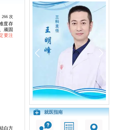
266 次
难度存
、顽固
定要注
就医指南
祛白方