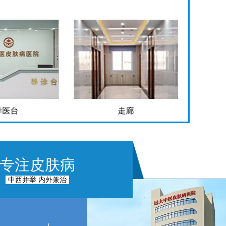
导医台
走廊
专注皮肤病
中西并举 内外兼治