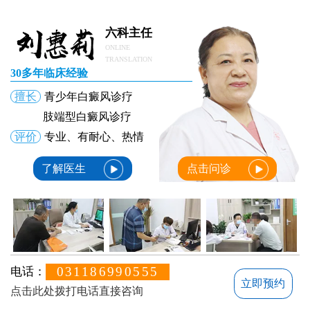
石家庄治疗青少年儿童白癜风哪里好
看儿童白癜风到哪家医院 专业治疗白斑的医院
六科主任
ONLINE
TRANSLATION
30多年临床经验
擅长
青少年白癜风诊疗
肢端型白癜风诊疗
评价
专业、有耐心、热情
了解医生
点击问诊
031186990555
电话：
立即预约
点击此处拨打电话直接咨询