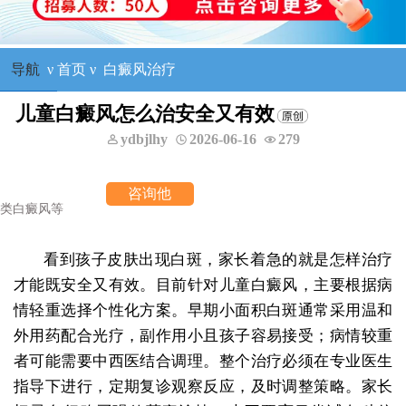
导航
ν
首页
ν
白癜风治疗
儿童白癜风怎么治安全又有效
ydbjlhy
2026-06-16
279
咨询他
看到孩子皮肤出现白斑，家长着急的就是怎样治疗
才能既安全又有效。目前针对儿童白癜风，主要根据病
情轻重选择个性化方案。早期小面积白斑通常采用温和
外用药配合光疗，副作用小且孩子容易接受；病情较重
者可能需要中西医结合调理。整个治疗必须在专业医生
指导下进行，定期复诊观察反应，及时调整策略。家长