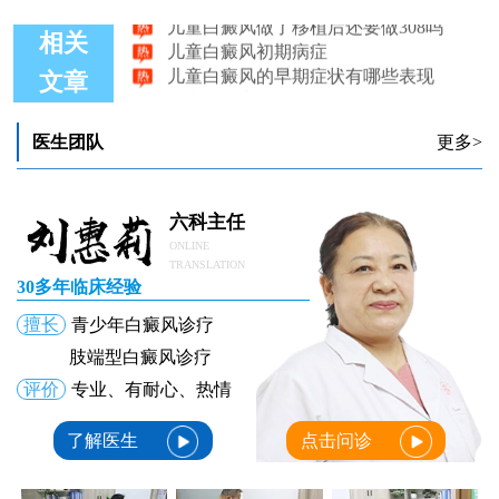
儿童白癜风做了移植后还要做308吗
儿童白癜风初期病症
相关
儿童白癜风的早期症状有哪些表现
文章
石家庄儿童白癜风治疗医院怎么样
专家教你准确治疗儿童白癜风
儿童白癜风可以怎么治疗
医生团队
更多>
六科主任
ONLINE
TRANSLATION
30多年临床经验
擅长
青少年白癜风诊疗
肢端型白癜风诊疗
评价
专业、有耐心、热情
了解医生
点击问诊