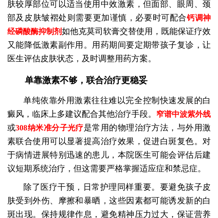
肤较厚部位可以适当使用中效激素，但面部、眼周、颈
部及皮肤皱褶处则需要更加谨慎，必要时可配合
钙调神
如他克莫司软膏交替使用，既能保证疗效
经磷酸酶抑制剂
又能降低激素副作用。用药期间要定期带孩子复诊，让
医生评估皮肤状态，及时调整用药方案。
单靠激素不够，联合治疗更稳妥
单纯依靠外用激素往往难以完全控制快速发展的白
癜风，临床上多建议配合其他治疗手段。
窄谱中波紫外线
或
是常用的物理治疗方法，与外用激
308纳米准分子光疗
素联合使用可以显著提高治疗效果，促进白斑复色。对
于病情进展特别迅速的患儿，本院医生可能会评估后建
议短期系统治疗，但这需要严格掌握适应症和禁忌症。
除了医疗干预，日常护理同样重要。要避免孩子皮
肤受到外伤、摩擦和暴晒，这些因素都可能诱发新的白
斑出现。保持规律作息，避免精神压力过大，保证营养