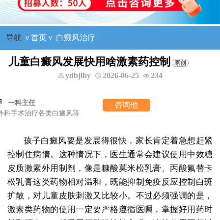
导航
ν
首页
ν
白癜风治疗
儿童白癜风发展快用啥激素药控制
ydbjlhy
2026-06-25
234
咨询他
孩子白癜风要是发展得很快，家长肯定着急想赶紧
控制住病情。这种情况下，医生通常会建议使用中效糖
皮质激素外用制剂，像是糠酸莫米松乳膏、丙酸氟替卡
松乳膏这类药物相对温和，既能抑制免疫反应控制白斑
扩散，对儿童皮肤刺激又比较小。不过必须强调的是，
激素类药物的使用一定要严格遵循医嘱，掌握好用药时