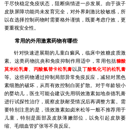
于尽快稳定免疫状态，阻断病情进一步发展。由于孩子
皮肤屏障功能尚未发育完全，对外界刺激比较敏感，所
以在选择控制药物时需要格外谨慎，既要考虑疗效，更
要重视安全性。
常用的外用激素药物有哪些
针对快速进展期的儿童白癜风，临床中效糖皮质激
素。这类药物抗炎和免疫抑制作用适中，常用包括
糠酸
、
以及
莫米松乳膏
丙酸氟替卡松乳膏
丁酸氢化可的松乳膏
等。这些药物通过抑制局部异常免疫反应，减轻对黑色
素细胞的破坏，从而有效控制白斑扩散。对于年龄较小
的婴幼儿，医生可能会建议先用弱效激素如地奈德乳膏
进行试探性治疗，观察皮肤耐受情况后再调整方案。需
要特别注意的是，强效激素如卤米松等一般不推荐用于
儿童，特别是面部及皮肤薄嫩部位，以免引起皮肤萎
缩、毛细血管扩张等不良反应。