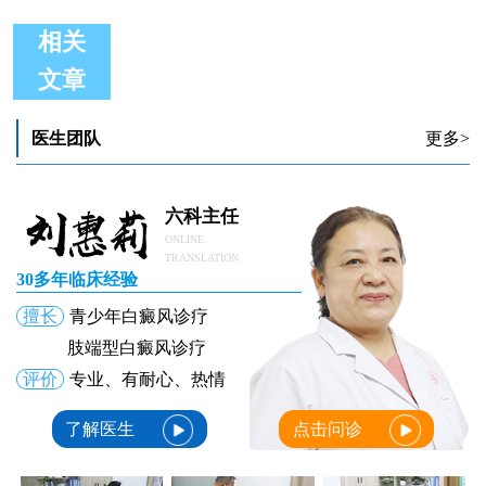
相关
文章
儿童白癜风早期症状你了解几
偏食会引发儿童白癜风吗
何时才是治疗儿童白癜风的好时期
医生团队
更多>
儿童白癜风在治疗时需要注意哪些问题
稳定期儿童白癜风饮食上有哪些忌讳
什么方法控制儿童白癜风不再扩散
六科主任
ONLINE
TRANSLATION
30多年临床经验
擅长
青少年白癜风诊疗
肢端型白癜风诊疗
评价
专业、有耐心、热情
了解医生
点击问诊