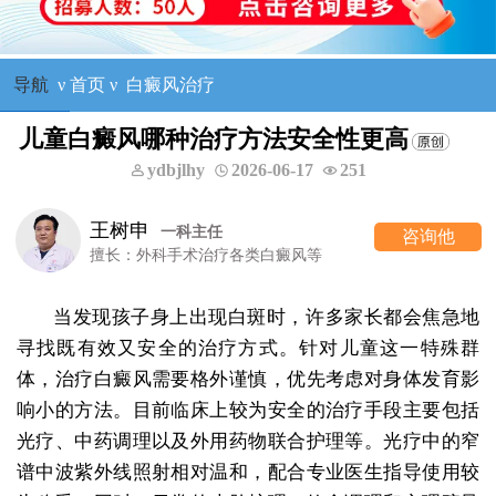
导航
ν
首页
ν
白癜风治疗
儿童白癜风哪种治疗方法安全性更高
ydbjlhy
2026-06-17
251
王树申
一科主任
咨询他
擅长：外科手术治疗各类白癜风等
当发现孩子身上出现白斑时，许多家长都会焦急地
寻找既有效又安全的治疗方式。针对儿童这一特殊群
体，治疗白癜风需要格外谨慎，优先考虑对身体发育影
响小的方法。目前临床上较为安全的治疗手段主要包括
光疗、中药调理以及外用药物联合护理等。光疗中的窄
谱中波紫外线照射相对温和，配合专业医生指导使用较