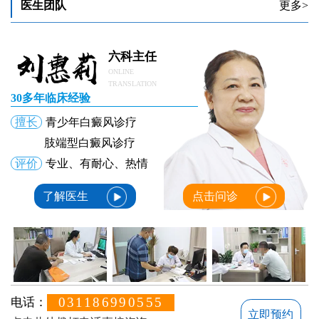
医生团队
更多>
六科主任
ONLINE
TRANSLATION
30多年临床经验
擅长
青少年白癜风诊疗
肢端型白癜风诊疗
评价
专业、有耐心、热情
了解医生
点击问诊
031186990555
电话：
立即预约