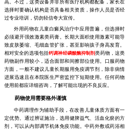
高。不过，这类设备并非所有医疗机构都配备，家长在
选择时要确认机构是否具备相关资质，操作人员是否经
过专业培训，切勿轻信夸大宣传。
外用药物在儿童白癜风治疗中应用普遍，但选择时
必须避开强效激素类药膏。长期大面积使用激素可能导
致皮肤萎缩、毛细血管扩张，甚至影响孩子身高发育。
相对安全的选项包括
类药物，这类
钙调神经磷酸酶抑制剂
药物副作用较小，适合面部和间擦部位使用。口服药物
方面，一般不建议儿童长期服用免疫调节剂，除非病情
进展迅速且在本院医生严密监控下短期使用。任何药物
使用前都应详细咨询，了解可能出现的不良反应。
药物使用需要格外谨慎
中药调理作为辅助手段，在改善儿童体质方面有一
定优势。通过辨证施治，选用健脾益气、活血化瘀的方
剂，可以从内部调节机体免疫功能。中药外敷或药浴相