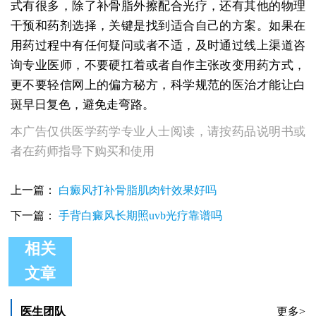
式有很多，除了补骨脂外擦配合光疗，还有其他的物理
干预和药剂选择，关键是找到适合自己的方案。如果在
用药过程中有任何疑问或者不适，及时通过线上渠道咨
询专业医师，不要硬扛着或者自作主张改变用药方式，
更不要轻信网上的偏方秘方，科学规范的医治才能让白
斑早日复色，避免走弯路。
本广告仅供医学药学专业人士阅读，请按药品说明书或
者在药师指导下购买和使用
上一篇：
白癜风打补骨脂肌肉针效果好吗
下一篇：
手背白癜风长期照uvb光疗靠谱吗
相关
文章
白癜风擦药恢复后比正常皮肤黑怎么办
白癜风擦药后发痒是药物使用不当吗
小孩白癜风擦药了怎么好不了
医生团队
更多>