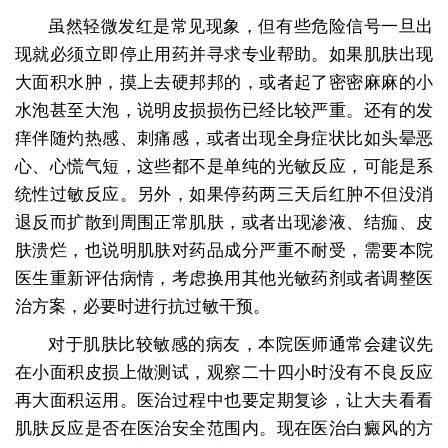
虽然轻微发红是常见现象，但有些危险信号一旦出
现就必须立即停止用药并寻求专业帮助。如果肌肤出现
大面积水肿，摸上去硬邦邦的，或者起了密密麻麻的小
水泡甚至大泡，说明皮损损伤已经比较严重。还有的发
痒伴随灼热感、刺痛感，或者出现全身症状比如头晕恶
心、心慌气短，这些都不是单纯的光敏反应，可能是系
统性过敏反应。另外，如果停药两三天后红肿不但没消
退反而扩散到周围正常肌肤，或者出现渗液、结痂、皮
肤溃烂，也说明肌肤对药品成分严重不耐受，需要本院
医生重新评估病情，考虑换用其他光敏药剂或者调整医
治方案，必要时进行抗过敏干预。
对于肌肤比较敏感的病友，本院医师通常会建议先
在小面积皮损上做测试，观察二十四小时没有不良反应
再大面积运用。医治过程中也要定期复诊，让大夫看看
肌肤反应是否在医治安全范围内。现在医治白癜风的方