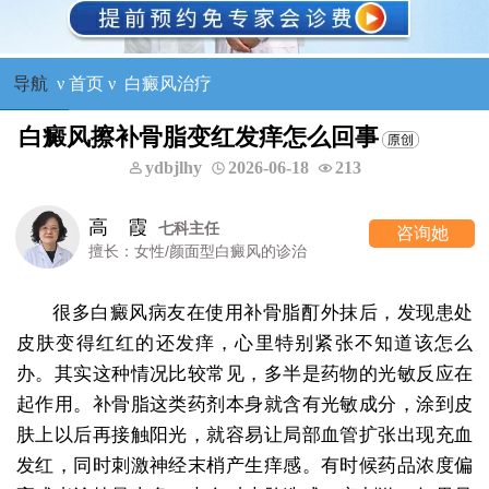
导航
ν
首页
ν
白癜风治疗
白癜风擦补骨脂变红发痒怎么回事
ydbjlhy
2026-06-18
213
高 霞
七科主任
咨询她
擅长：女性/颜面型白癜风的诊治
很多白癜风病友在使用补骨脂酊外抹后，发现患处
皮肤变得红红的还发痒，心里特别紧张不知道该怎么
办。其实这种情况比较常见，多半是药物的光敏反应在
起作用。补骨脂这类药剂本身就含有光敏成分，涂到皮
肤上以后再接触阳光，就容易让局部血管扩张出现充血
发红，同时刺激神经末梢产生痒感。有时候药品浓度偏