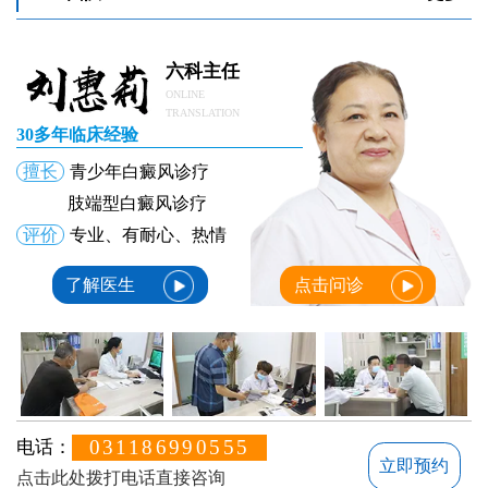
白癜风擦生姜能擦好吗
白癜风擦药吃药变红是不是不用照光也能好
白癜风擦药后起疙瘩是什么原因
六科主任
ONLINE
TRANSLATION
30多年临床经验
擅长
青少年白癜风诊疗
肢端型白癜风诊疗
评价
专业、有耐心、热情
了解医生
点击问诊
031186990555
电话：
立即预约
点击此处拨打电话直接咨询