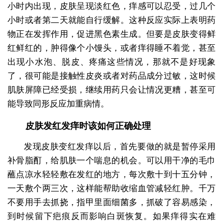
小时内出现，皮肤呈现淡红色，痒感可以忍受，过几个
小时或者第二天就能自行缓解。这种反应实际上表明药
物正在发挥作用，促进黑色素生成。但要是皮肤变得鲜
红鲜红的，肿得像个小馒头，或者痒得睡不着觉，甚至
出现小水泡、脱皮、疼痛这些情况，那就不是好现象
了，很可能是接触性皮炎或者对药品成分过敏，这时候
肌肤屏障已经受损，继续用药只会让情况更糟，甚至可
能导致同形反应加重病情。
皮肤发红发痒时该如何正确处理
发现皮肤变红发痒以后，首先要做的就是暂停采用
补骨脂酊，给肌肤一个喘息的机会。可以用干净的毛巾
蘸点凉水轻轻敷在发红的地方，每次敷十到十五分钟，
一天敷个两三次，这样能帮助收缩血管减轻红肿。千万
不要用手去抓挠，指甲里面细菌多，抓破了容易感染，
到时候留下疤痕反而影响白斑恢复。如果痒得实在难