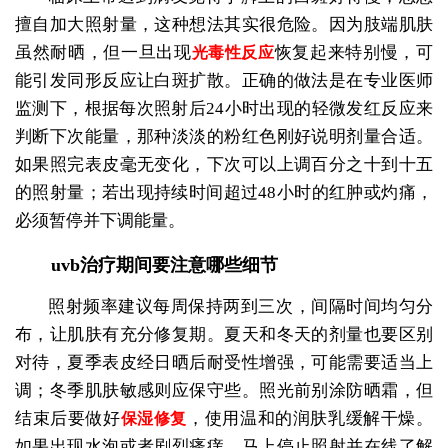
擅自加大照射量，这种想法其实很危险。因为肢端肌肤
虽然耐晒，但一旦出现
恢复起来特别慢，可
光毒性反应
能引发同形反应让白斑扩散。正确的做法是在专业医师
监测下，根据每次照射后24小时出现的轻微发红反应来
判断下次能量，那种淡淡的粉红色刚好说明剂量合适。
如果照完表皮毫无变化，下次可以上调百分之十到十五
的照射量；若出现持续时间超过48小时的红肿或灼痛，
必须暂停并下调能量。
uvb治疗期间要注意哪些细节
照射频率建议每周保持两到三次，间隔时间均匀分
布，让肌肤有充分修复期。夏天和冬天的剂量也要区别
对待，夏季表皮经日晒后耐受性增强，可能需要适当上
调；冬季肌肤敏感则应保守些。照光前别涂防晒霜，但
结束后要做好
，使用温和的润肤乳缓解干燥。
保湿修复
如果出现水泡或者剧烈瘙痒，马上停止照射并在线了解