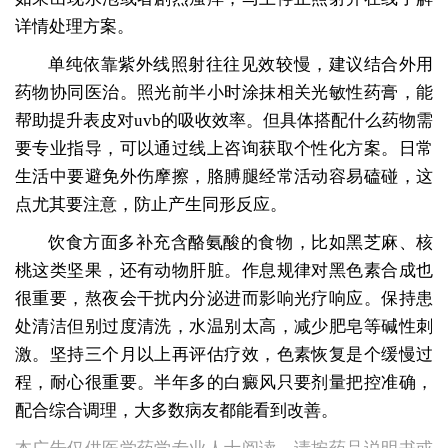
详情处理方案。
单纯依靠紫外线照射往往见效较慢，建议结合外用
药物协同医治。照光前半小时涂抹相关光敏性药膏，能
帮助提升表皮对uvb的吸收效率。但具体搭配什么药物需
要专业指导，可以通过线上咨询获取个性化方案。日常
生活中要避免外伤摩擦，胳膊腿经常活动容易磕碰，这
点尤其要注意，防止产生同形反应。
饮食方面多补充含酪氨酸的食物，比如黑芝麻、核
桃这类坚果，还有动物肝脏。作息规律对黑色素合成也
很重要，熬夜会干扰内分泌进而影响光疗响应。保持患
处清洁但别过度清洗，水温别太高，减少肥皂等碱性刺
激。坚持三个月以上再评估疗效，色素恢复是个缓慢过
程，耐心很重要。半年多的白癜风只要剂量把控准确，
配合综合调理，大多数病友都能看到改善。