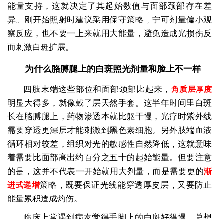
能量支持，这就决定了其起始数值与面部颈部存在差
异。刚开始照射时建议采用保守策略，宁可剂量偏小观
察反应，也不要一上来就用大能量，避免造成光损伤反
而刺激白斑扩展。
为什么胳膊腿上的白斑照光剂量和脸上不一样
四肢末端这些部位和面部颈部比起来，
角质层厚度
明显大得多，就像戴了层天然手套。这半年时间里白斑
长在胳膊腿上，药物渗透本就比躯干慢，光疗时紫外线
需要穿透更深层才能刺激到黑色素细胞。另外肢端血液
循环相对较差，组织对光的敏感性自然降低，这就意味
着需要比面部高出约百分之五十的起始能量。但要注意
的是，这并不代表一开始就用大剂量，而是需要更的
渐
策略，既要保证光线能穿透厚皮层，又要防止
进式递增
能量累积造成灼伤。
临床上常遇到病友觉得手脚上的白斑好得慢，总想