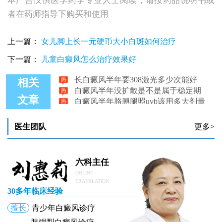
本广告仅供医学药学专业人士阅读，请按药品说明书或
者在药师指导下购买和使用
白癜风半年了一直照308最近起泡
上一篇：
女儿脚上长一元硬币大小白斑如何治疗
手臂上瓷白色白癜风半个月了怎么治
下一篇：
儿童白癜风怎么治疗效果好
白癜风半年没扩散是不是以后都不会扩散了
长白癜风半年要308激光多少次能好
相关
白癜风半年没扩散是不是属于稳定期
白癜风半年胳膊腿照uvb该用多大剂量
文章
医生团队
更多>
六科主任
ONLINE
TRANSLATION
30多年临床经验
擅长
青少年白癜风诊疗