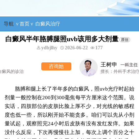
导航
ν
首页
ν
白癜风治疗
白癜风半年胳膊腿照uvb该用多大剂量
ydbjlhy
2026-06-22
177
王明峰
三科主任
咨询她
擅长：头面部白癜风，青少年白癜风
胳膊和腿上长了半年多的白癜风，照uvb光疗时起始
剂量一般控制在200到300毫焦每平方厘米这个范围。说
实话，四肢部位的皮肤比脸上厚不少，对光线的敏感程
度也低一些，所以刚开始不能贪多。咱们可以先从小剂
量试起，观察照完24小时后皮肤有没有发红发痒。如果
没什么反应，下次再慢慢往上加，每次上调个百分之十