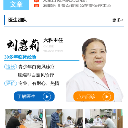
有哪款儿童白癜风的药膏治疗不会有伤害的
文章
儿童白癜风患者饮食要注意哪些
医生团队
更多>
六科主任
ONLINE
TRANSLATION
30多年临床经验
擅长
青少年白癜风诊疗
肢端型白癜风诊疗
评价
专业、有耐心、热情
了解医生
点击问诊