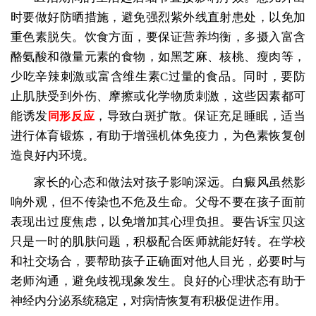
时要做好防晒措施，避免强烈紫外线直射患处，以免加
重色素脱失。饮食方面，要保证营养均衡，多摄入富含
酪氨酸和微量元素的食物，如黑芝麻、核桃、瘦肉等，
少吃辛辣刺激或富含维生素C过量的食品。同时，要防
止肌肤受到外伤、摩擦或化学物质刺激，这些因素都可
能诱发
，导致白斑扩散。保证充足睡眠，适当
同形反应
进行体育锻炼，有助于增强机体免疫力，为色素恢复创
造良好内环境。
家长的心态和做法对孩子影响深远。白癜风虽然影
响外观，但不传染也不危及生命。父母不要在孩子面前
表现出过度焦虑，以免增加其心理负担。要告诉宝贝这
只是一时的肌肤问题，积极配合医师就能好转。在学校
和社交场合，要帮助孩子正确面对他人目光，必要时与
老师沟通，避免歧视现象发生。良好的心理状态有助于
神经内分泌系统稳定，对病情恢复有积极促进作用。