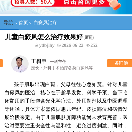
导航
ν
首页
ν
白癜风治疗
儿童白癜风怎么治疗效果好
ydbjlhy
2026-06-22
252
王树申
一科主任
咨询他
擅长：外科手术治疗各类白癜风等
孩子肌肤出现白斑，父母往往心急如焚。针对儿童
白癜风的医治，核心在于趁早发觉、科学干预。当下临
床常用的手段包含光化学疗法、外用制剂以及中医调理
等途径，具体方案需依据患儿年纪、皮损部位和病情发
展阶段来定。由于儿童肌肤屏障功能尚未发育完善，医
治时更要注重安全性与温和性，避免过度刺激。同时，