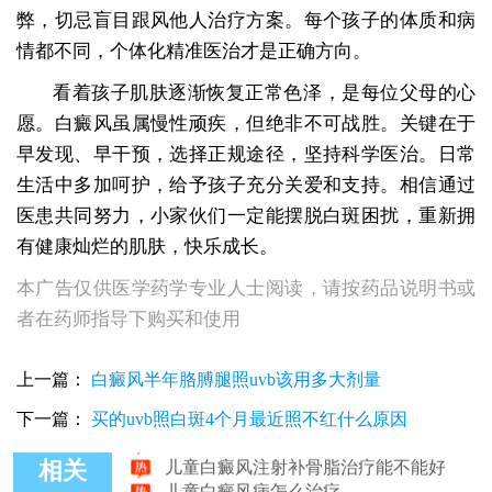
弊，切忌盲目跟风他人治疗方案。每个孩子的体质和病
情都不同，个体化精准医治才是正确方向。
看着孩子肌肤逐渐恢复正常色泽，是每位父母的心
愿。白癜风虽属慢性顽疾，但绝非不可战胜。关键在于
早发现、早干预，选择正规途径，坚持科学医治。日常
生活中多加呵护，给予孩子充分关爱和支持。相信通过
医患共同努力，小家伙们一定能摆脱白斑困扰，重新拥
有健康灿烂的肌肤，快乐成长。
本广告仅供医学药学专业人士阅读，请按药品说明书或
者在药师指导下购买和使用
上一篇：
白癜风半年胳膊腿照uvb该用多大剂量
如何区分儿童白癜风与其他白色皮肤病
下一篇：
买的uvb照白斑4个月最近照不红什么原因
儿童白癜风可以治疗好吗
儿童白癜风注射补骨脂治疗能不能好
相关
儿童白癜风病怎么治疗