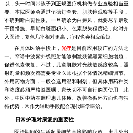
以，头一时间带孩子到正规医疗机构做专业查验相当重
要。本院医师会通过伍德灯查验、肌肤镜观察等手段，
准确判断白斑性质。一旦确诊为白癜风，就要尽早启动
干预措施。早期白斑面积小、色素脱失程度轻，此时介
入医治，复色几率相对更高，疗程也会相应缩短。
在具体医治手段上，
是目前应用较广的方法之
光疗
一。窄谱中波紫外线照射能够刺激残留黑素细胞增殖，
促进色素恢复。不过，儿童肌肤对光线敏感度较高，照
射剂量和频次都需要专业医师根据个体情况精细调节。
外用药物方面，一般会选用温和制剂，但具体用药种类
和浓度必须严格遵医嘱，家长切不可自行购买使用。此
外，中医中药在调理患儿体质、改善微循环方面也有独
特优势，常作为辅助手段配合现代医学医治。
日常护理对康复的重要性
医治期间的生活起居细节直接影响疗效。患儿外出