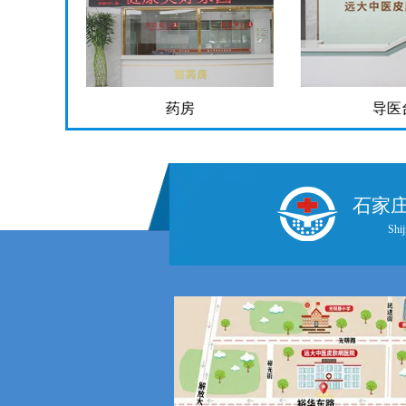
药房
导医
石家
Shij