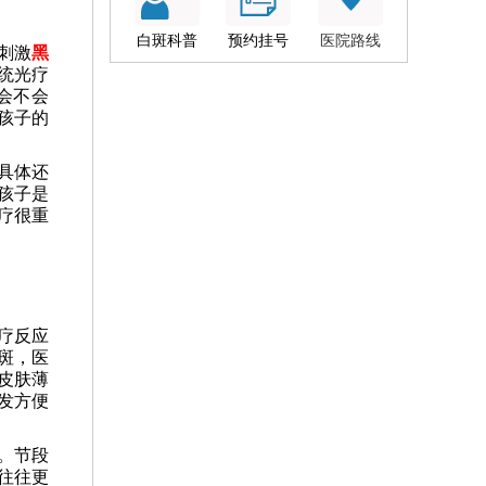
白斑科普
预约挂号
医院路线
刺激
黑
统光疗
会不会
孩子的
具体还
孩子是
疗很重
疗反应
斑，医
皮肤薄
发方便
。节段
往往更