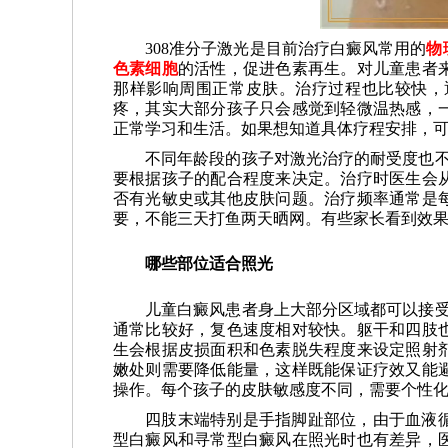
308准分子激光是目前治疗白癜风常用的
物
色素细胞
的活性，促进色素再生。对儿童患者
那样影响周围正常皮肤。治疗过程也比较快，
疼，其实大部分孩子只会感觉到轻微温热感，
正常学习和生活。如果想知道具体疗程安排，
不同年龄段的孩子对激光治疗的耐受度也不
要根据孩子的配合程度来决定。治疗时医生会
否有光敏史或其他皮肤问题。治疗频率通常是
要，不能三天打鱼两天晒网。有些家长看到效
哪些部位适合照光
儿童白癜风患者身上大部分区域都可以接受
通常比较好，复色速度相对较快。躯干和四肢
生会根据皮损面积和色素脱失程度来设定照射
嫩处则需要降低能量，这样既能保证疗效又能
操作。每个孩子的皮肤敏感度不同，需要个性
四肢末端特别是手指脚趾部位，由于血液
型白癜风和寻常型白癜风在照光时也有差异，