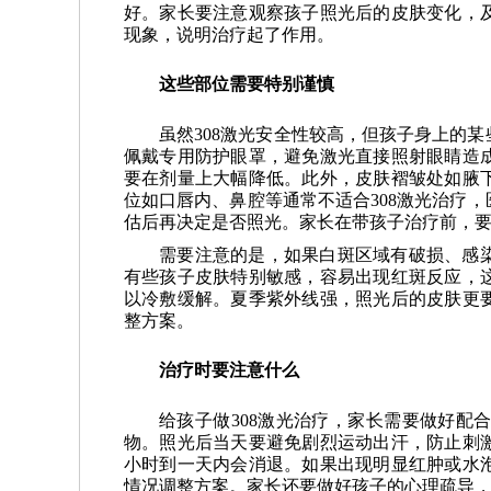
好。家长要注意观察孩子照光后的皮肤变化，
现象，说明治疗起了作用。
这些部位需要特别谨慎
虽然308激光安全性较高，但孩子身上的
佩戴专用防护眼罩，避免激光直接照射眼睛造
要在剂量上大幅降低。此外，皮肤褶皱处如腋
位如口唇内、鼻腔等通常不适合308激光治疗
估后再决定是否照光。家长在带孩子治疗前，
需要注意的是，如果白斑区域有破损、感
有些孩子皮肤特别敏感，容易出现红斑反应，
以冷敷缓解。夏季紫外线强，照光后的皮肤更
整方案。
治疗时要注意什么
给孩子做308激光治疗，家长需要做好配
物。照光后当天要避免剧烈运动出汗，防止刺
小时到一天内会消退。如果出现明显红肿或水
情况调整方案。家长还要做好孩子的心理疏导