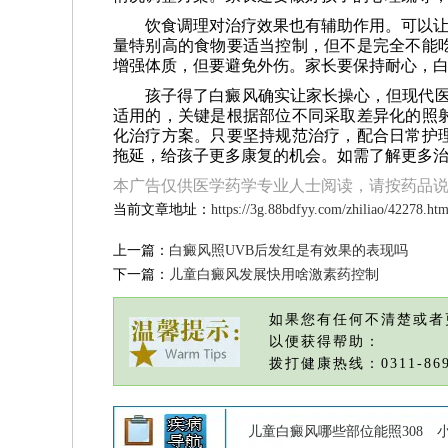
饮食调理对治疗效果也有辅助作用。可以让
量特别高的食物要适当控制，但不是完全不能
增强体质，但要避免外伤。家长要保持耐心，
孩子得了白癜风确实让家长操心，但现代医
适用的，关键是根据部位不同采取差异化的照
化治疗方案。只要坚持规范治疗，配合日常护
拖延，给孩子更多康复的机会。如需了解更多
本广告仅供医学药学专业人士阅读，请按药品
当前文章地址：
https://3g.88bdfyy.com/zhiliao/42278.htm
上一篇：
白癜风照UVB后发红是有效果的表现吗
下一篇：
儿童白癜风发展快用啥激素药控制
如果您有任何不清楚或者
以便获得帮助：
拨打健康热线：0311-869
儿童白癜风哪些部位能照308