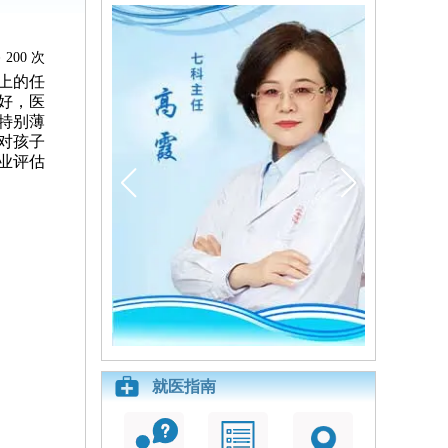
200 次
上的任
好，医
特别薄
对孩子
业评估
就医指南