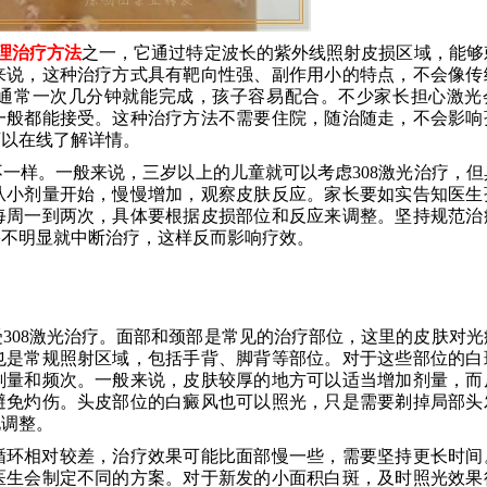
理治疗方法
之一，它通过特定波长的紫外线照射皮损区域，能够
来说，这种治疗方式具有靶向性强、副作用小的特点，不会像传
通常一次几分钟就能完成，孩子容易配合。不少家长担心激光
一般都能接受。这种治疗方法不需要住院，随治随走，不会影响
可以在线了解详情。
一样。一般来说，三岁以上的儿童就可以考虑308激光治疗，但
从小剂量开始，慢慢增加，观察皮肤反应。家长要如实告知医生
每周一到两次，具体要根据皮损部位和反应来调整。坚持规范治
果不明显就中断治疗，这样反而影响疗效。
308激光治疗。面部和颈部是常见的治疗部位，这里的皮肤对光
也是常规照射区域，包括手背、脚背等部位。对于这些部位的白
剂量和频次。一般来说，皮肤较厚的地方可以适当增加剂量，而
避免灼伤。头皮部位的白癜风也可以照光，只是需要剃掉局部头
化调整。
循环相对较差，治疗效果可能比面部慢一些，需要坚持更长时间
医生会制定不同的方案。对于新发的小面积白斑，及时照光效果