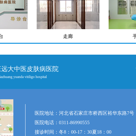
台
走廊
庄远大中医皮肤病医院
iazhuang yuanda vitiligo hospital
医院地址：河北省石家庄市桥西区裕华东路7号
医院电话：0311-86990555
接诊时间：冬8：00-17：30夏18：00