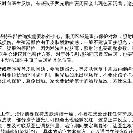
及时向医生反馈。有些孩子照光后白斑周围会出现色素沉着，这
某些特殊部位确实需要格外小心。眼周区域是重点保护对象，照射
成损伤。生殖器部位由于皮肤娇嫩敏感，一般不建议直接照光，
下、腹股沟等部位，因为潮湿且皮肤薄，照射时也要调整参数。
，医生会建议其他替代方案。对于外伤引起的同形反应白斑，也要
要主动告知医生孩子白斑的具体位置。
染或者湿疹等皮肤问题，要暂缓照光，等皮肤恢复正常后再继续
这时要拉长治疗间隔时间。照光后如果出现瘙痒，不要让孩子抓
要注意保护，避免日晒。家长要记录孩子的治疗反应，方便医生
合工作。治疗前要保持皮肤清洁干燥，不要在患处涂抹任何护肤
激皮肤。部分孩子照光后可能会出现轻微发红，这是正常反应，
泡，要及时联系医生调整剂量。治疗期间要定期复诊，让医生根
，鼓励他们坚持治疗。具体的治疗方案建议，可以通过在线咨询