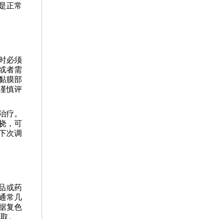
是正常
时必须
或者需
黏膜部
谨慎评
治疗。
挠，可
下次调
品或药
通常几
据复色
获取。