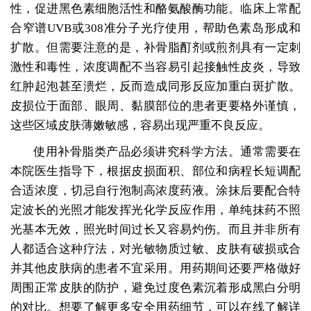
性，促进黑色素细胞活性和酪氨酸酶功能。临床上常配
合窄谱UVB或308准分子光疗使用，帮助色素岛形成和
扩散。但需要注意的是，补骨脂酊剂或煎剂具有一定刺
激性和毒性，浓度调配不当容易引起接触性皮炎，导致
红肿起泡甚至溃烂，反而造成同形反应加重白斑扩散。
皮损位于面部、眼周、黏膜部位的患者更要格外谨慎，
这些区域皮肤薄嫩敏感，容易出现严重不良反应。
使用补骨脂类产品必须讲究科学方法。通常需要在
本院医生指导下，根据皮损面积、部位和病程长短调配
合适浓度，切忌自行泡制高浓度药液。涂抹后要配合特
定波长的光照才能发挥光化学反应作用，单纯抹药不照
光基本无效，照光时间过长又容易灼伤。而且并非所有
人都适合这种疗法，对光敏物质过敏、皮肤有破损或合
并其他皮肤病的患者不宜采用。用药期间还要严格做好
周围正常皮肤的防护，避免过度色素沉着形成黑白分明
的对比。想要了解更多安全用药细节，可以在线了解详