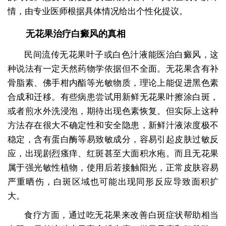
情，由专业医师根据具体情况给出个性化提议。
无花果治疗白癜风的真相
民间流传无花果叶子或白色汁液能医治白癜风，这
种说法有一定天然药物学依据但不全面。无花果含有补
骨脂素、佛手柑内酯等光敏物质，理论上能促进黑色素
合成和迁移。有些病患尝试用新鲜无花果叶擦涂白斑，
或者煎水外洗浸泡，期待出现色素恢复。但实际上这种
方法存在很大不确定性和安全隐患，新鲜汁液浓度极不
稳定，含有蛋白酶等易致敏成分，容易引起皮肤过敏反
应，出现剧烈瘙痒、红斑甚至大面积水疱。而且无花果
属于强光敏性植物，使用后若接触阳光，正常皮肤容易
严重晒伤，白斑区域也可能出现同形反应导致面积扩
大。
食疗方面，通过吃无花果来改善白斑症状帮助相当