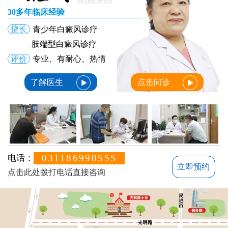
TRANSLATION
30多年临床经验
擅长
青少年白癜风诊疗
肢端型白癜风诊疗
评价
专业、有耐心、热情
了解医生
点击问诊
031186990555
电话：
立即预约
点击此处拨打电话直接咨询