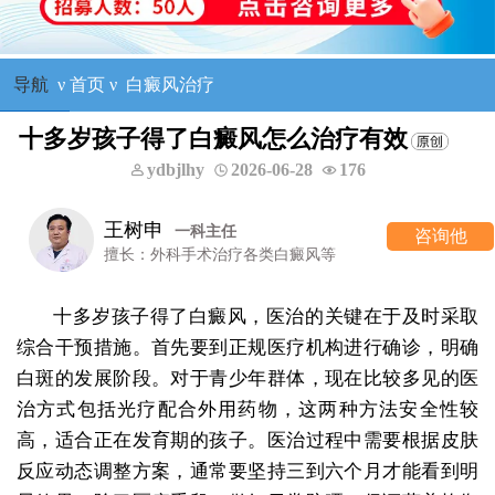
导航
ν
首页
ν
白癜风治疗
十多岁孩子得了白癜风怎么治疗有效
ydbjlhy
2026-06-28
176
王树申
一科主任
咨询他
擅长：外科手术治疗各类白癜风等
十多岁孩子得了白癜风，医治的关键在于及时采取
综合干预措施。首先要到正规医疗机构进行确诊，明确
白斑的发展阶段。对于青少年群体，现在比较多见的医
治方式包括光疗配合外用药物，这两种方法安全性较
高，适合正在发育期的孩子。医治过程中需要根据皮肤
反应动态调整方案，通常要坚持三到六个月才能看到明