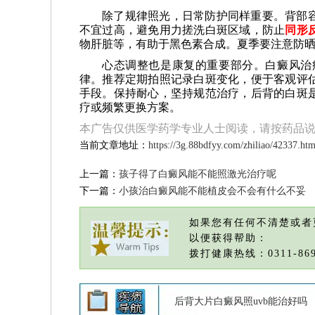
除了规律照光，日常防护同样重要。背部
不宜过高，避免用力搓洗白斑区域，防止
同形
物肝脏等，有助于黑色素合成。夏季要注意防
心态调整也是康复的重要部分。白癜风治
律。推荐定期拍照记录白斑变化，便于客观评
手段。保持耐心，坚持规范治疗，后背的白斑
疗或频繁更换方案。
本广告仅供医学药学专业人士阅读，请按药品
当前文章地址：
https://3g.88bdfyy.com/zhiliao/42337.htm
上一篇：
孩子得了白癜风能不能照激光治疗呢
下一篇：
小孩治白癜风能不能植皮会不会有什么不妥
如果您有任何不清楚或者
以便获得帮助：
拨打健康热线：0311-869
后背大片白癜风照uvb能治好吗