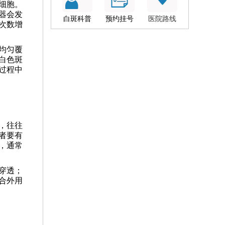
细胞。
器会发
白斑科普
预约挂号
医院路线
次数增
均匀覆
白色斑
过程中
，往往
者要有
，通常
穿透；
合外用