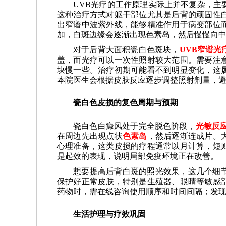
UVB光疗的工作原理实际上并不复杂，主
这种治疗方式对躯干部位尤其是后背的顽固性
出窄谱中波紫外线，能够精准作用于病变部位
加，白斑边缘会逐渐出现色素岛，然后慢慢向
对于后背大面积瓷白色斑块，
UVB窄谱光
盖，而光疗可以一次性照射较大范围。需要注
块慢一些。治疗初期可能看不到明显变化，这
本院医生会根据皮肤反应逐步调整照射剂量，
瓷白色皮损的复色周期与预期
瓷白色白癜风处于完全脱色阶段，
光敏反
在周边先出现点状
色素岛
，然后逐渐连成片。
心理准备，这类皮损的疗程通常以月计算，短
是起效的表现，说明局部免疫环境正在改善。
想要提高后背白斑的照光效果，这几个细
保护好正常皮肤，特别是生殖器、眼睛等敏感
药物时，需在线咨询使用顺序和时间间隔；发
生活护理与疗效巩固