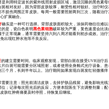
要是利用特定波长的紫外线照射皮损区域，激活沉睡的黑色素母
白斑相对友好，因为背部皮肤较厚，耐受性相对较好。治疗时仪
而不损伤周围正常皮肤。每周一般需要照射两到三次，随着治疗
中心扩展融合。
疗
确实是一种可行选择。背部皮肤面积较大，涂抹药物往往难以
意的是，瓷白色表明
黑色素细胞
破坏较为严重，复色速度会比淡
属于正常现象，通常需要坚持六到八周才能看到初步成效。治疗
避免出现红肿水泡等不良反应。
应
的建立需要时间。临床观察发现，背部白斑在接受UVB治疗后
大片白斑可能需要分区域照射，或者使用全身舱式光疗设备。患
则三个月，长则半年以上。治疗期间如果发现白斑发红轻微瘙痒
节需要注意：照光前清洁皮肤，去掉护肤品残留，避免影响光线
部位；记录每次照光后的反应，方便本院医生下次调整剂量；配
现皮肤红肿疼痛要及时停照，待恢复后继续。