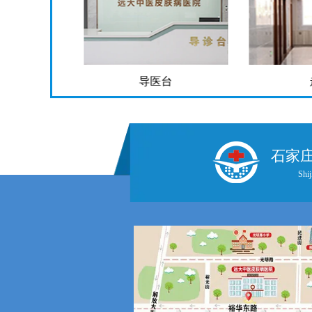
导医台
走
石家
Shij