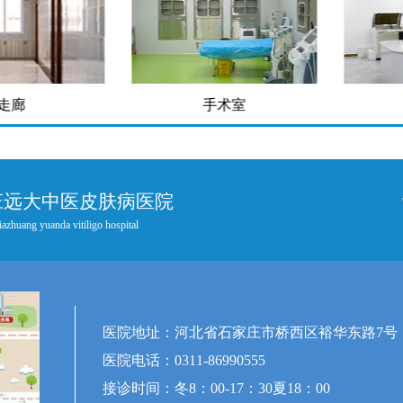
廊
手术室
庄远大中医皮肤病医院
iazhuang yuanda vitiligo hospital
医院地址：河北省石家庄市桥西区裕华东路7号
医院电话：0311-86990555
接诊时间：冬8：00-17：30夏18：00