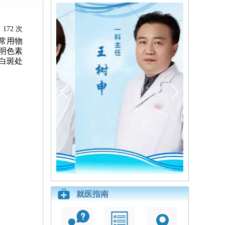
172 次
常用物
明色素
白斑处
就医指南