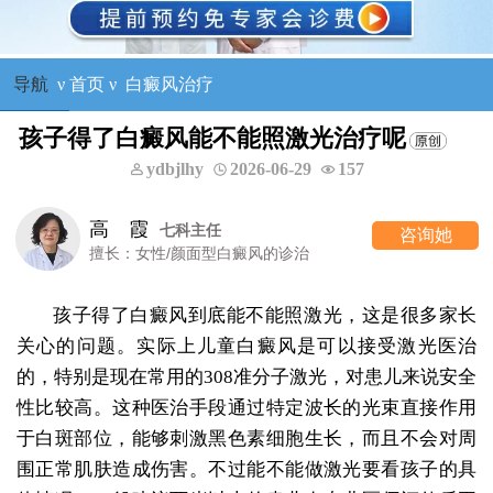
导航
ν
首页
ν
白癜风治疗
孩子得了白癜风能不能照激光治疗呢
ydbjlhy
2026-06-29
157
霞
王树
七科主任
咨询她
女性/颜面型白癜风的诊治
擅长
孩子得了白癜风到底能不能照激光，这是很多家长
关心的问题。实际上儿童白癜风是可以接受激光医治
的，特别是现在常用的308准分子激光，对患儿来说安全
性比较高。这种医治手段通过特定波长的光束直接作用
于白斑部位，能够刺激黑色素细胞生长，而且不会对周
围正常肌肤造成伤害。不过能不能做激光要看孩子的具