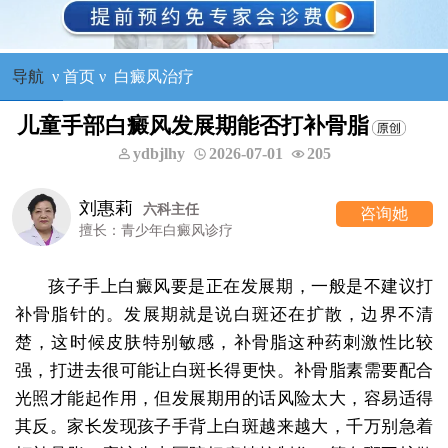
导航
ν
首页
ν
白癜风治疗
儿童手部白癜风发展期能否打补骨脂
ydbjlhy
2026-07-01
205
刘惠莉
六科主任
咨询她
擅长：青少年白癜风诊疗
孩子手上白癜风要是正在发展期，一般是不建议打
补骨脂针的。发展期就是说白斑还在扩散，边界不清
楚，这时候皮肤特别敏感，补骨脂这种药刺激性比较
强，打进去很可能让白斑长得更快。补骨脂素需要配合
光照才能起作用，但发展期用的话风险太大，容易适得
其反。家长发现孩子手背上白斑越来越大，千万别急着