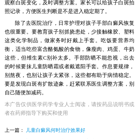
观察白斑变化，及时调整方案。家长可以给孩子白斑拍
照记录，方便医生判断是不是进入稳定期了。
除了去医院治疗，日常护理对孩子手部白癜风恢复
也很重要。要教育孩子别抓挠患处，少接触橡胶、塑料
这类化学制品，做家务时好戴上手套。吃饭要营养均
衡，适当吃些富含酪氨酸的食物，像瘦肉、鸡蛋、牛奶
这些，但维生素C别补太多。手部防晒不能忽视，出去
的时候要抹儿童防晒霜或者戴遮阳手套。作息要规律，
别熬夜，也别让孩子太紧张，这些都有助于病情稳定。
要是发现白斑有扩散迹象，赶紧联系医生调整方案，别
自己随便加减药。
本广告仅供医学药学专业人士阅读，请按药品说明书或
者在药师指导下购买和使用
上一篇：
儿童白癜风何时治疗效果好