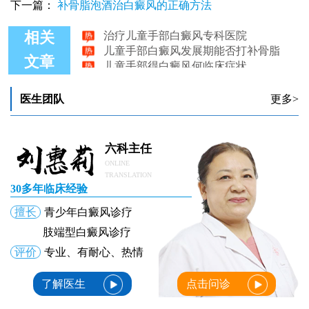
下一篇：
补骨脂泡酒治白癜风的正确方法
治疗儿童手部白癜风专科医院
相关
儿童手部白癜风发展期能否打补骨脂
儿童手部得白癜风何临床症状
文章
儿童手部白癜风应该怎么护理?
儿童手部白癜风该如何治疗
医生团队
更多>
六科主任
ONLINE
TRANSLATION
30多年临床经验
擅长
青少年白癜风诊疗
肢端型白癜风诊疗
评价
专业、有耐心、热情
了解医生
点击问诊