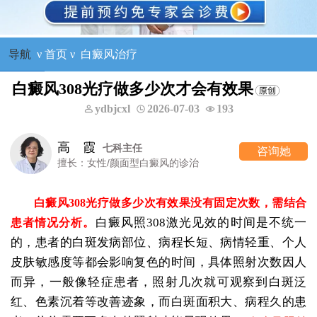
导航
ν
首页
ν
白癜风治疗
白癜风308光疗做多少次才会有效果
ydbjcxl
2026-07-03
193
高 霞
七科主任
咨询她
擅长：女性/颜面型白癜风的诊治
白癜风308光疗做多少次有效果没有固定次数，需结合
白癜风照308激光见效的时间是不统一
患者情况分析。
的，患者的白斑发病部位、病程长短、病情轻重、个人
皮肤敏感度等都会影响复色的时间，具体照射次数因人
而异，一般像轻症患者，照射几次就可观察到白斑泛
红、色素沉着等改善迹象，而白斑面积大、病程久的患