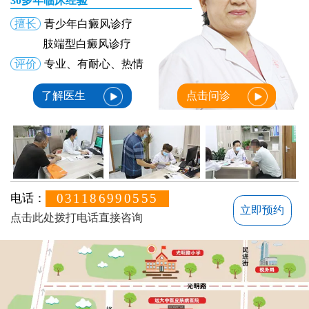
30多年临床经验
擅长
青少年白癜风诊疗
肢端型白癜风诊疗
评价
专业、有耐心、热情
了解医生
点击问诊
031186990555
电话：
立即预约
点击此处拨打电话直接咨询