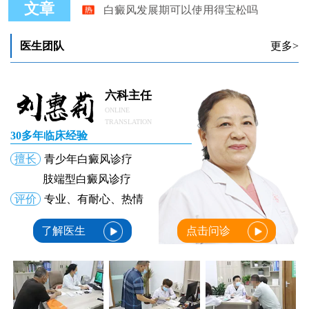
文章
白癜风初期症状怎样发现白癜风发病早期的症状
引起白癜风发作的原因一般都有哪些
导致手臂白癜风发病的原因
医生团队
更多>
孩子白癜风发病的缘由
小儿白癜风发病的原因深度解析
六科主任
ONLINE
TRANSLATION
30多年临床经验
擅长
青少年白癜风诊疗
肢端型白癜风诊疗
评价
专业、有耐心、热情
了解医生
点击问诊