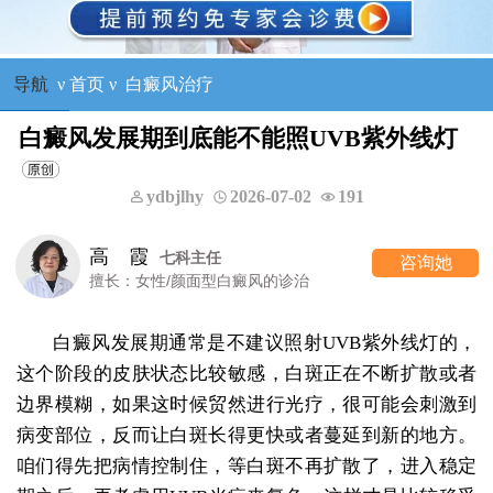
导航
ν
首页
ν
白癜风治疗
白癜风发展期到底能不能照UVB紫外线灯
ydbjlhy
2026-07-02
191
高 霞
七科主任
咨询她
擅长：女性/颜面型白癜风的诊治
白癜风发展期通常是不建议照射UVB紫外线灯的，
这个阶段的皮肤状态比较敏感，白斑正在不断扩散或者
边界模糊，如果这时候贸然进行光疗，很可能会刺激到
病变部位，反而让白斑长得更快或者蔓延到新的地方。
咱们得先把病情控制住，等白斑不再扩散了，进入稳定